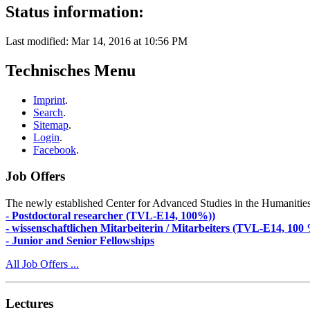
Status information:
Last modified: Mar 14, 2016 at 10:56 PM
Technisches Menu
Imprint
.
Search
.
Sitemap
.
Login
.
Facebook
.
Job Offers
The newly established Center for Advanced Studies in the Humanities an
- Postdoctoral researcher (TVL-E14, 100%))
- wissenschaftlichen Mitarbeiterin / Mitarbeiters (TVL-E14, 100
- Junior and Senior Fellowships
All Job Offers ...
Lectures